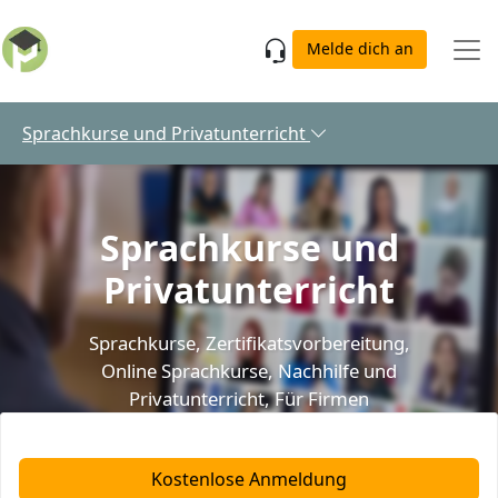
Skip to main content
Melde dich an
Sprachkurse und Privatunterricht
Sprachkurse und
Privatunterricht
Sprachkurse
,
Zertifikatsvorbereitung
,
Online Sprachkurse
,
Nachhilfe und
Privatunterricht
,
Für Firmen
Kostenlose Anmeldung