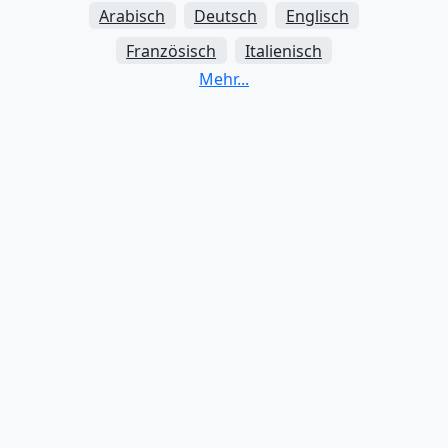
Arabisch
Deutsch
Englisch
Französisch
Italienisch
Japanisch
Koreanisch
Mandarin-Chinesisch
Portugiesisch
Russisch
Schwedisch
Spanisch
Türkisch
Stadt
Basel
Bern
Biel
Luzern
St. Gallen
Winterthur
Zürich
Language
Arabisch
Deutsch
Englisch