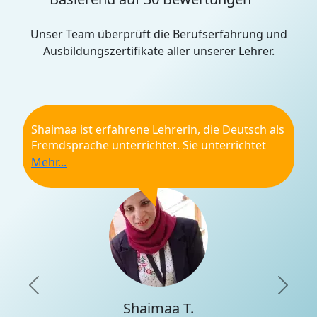
Unser Team überprüft die Berufserfahrung und
Ausbildungszertifikate aller unserer Lehrer.
Shaimaa ist erfahrene Lehrerin, die Deutsch als
Fremdsprache unterrichtet. Sie unterrichtet
bereits seit mehreren Jahren und arbeitet als
Dozentin an einer Universität in Ägypten. Auch
dort unterrichtet sie Deutsch, sowie
Germanistik. Sie kann dir dabei helfen, deine
Deutschkenntnisse zu verbessern. Starte jetzt
deine Deutschlektionen mit Shaimaa!
Weiterempfehlung
Pünktlichkeit
Qualifikationen
Previous
Nex
Shaimaa T.
Professionalität