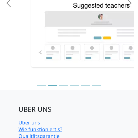
Previous
N
ÜBER UNS
Über uns
Wie funktioniert's?
Qualitätsgarantie