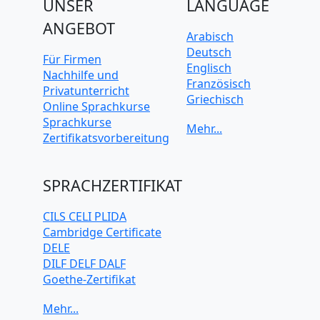
UNSER
LANGUAGE
ANGEBOT
Arabisch
Deutsch
Für Firmen
Englisch
Nachhilfe und
Französisch
Privatunterricht
Griechisch
Online Sprachkurse
Italienisch
Sprachkurse
Japanisch
Zertifikatsvorbereitung
Koreanisch
Mandarin-
Chinesisch
SPRACHZERTIFIKAT
Niederländisch
Polnisch
CILS CELI PLIDA
Portugiesisch
Cambridge Certificate
Russisch
DELE
Schwedisch
DILF DELF DALF
Spanisch
Goethe-Zertifikat
Türkisch
IELTS
TELC