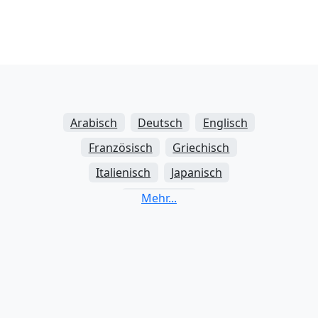
Arabisch
Deutsch
Englisch
Französisch
Griechisch
Italienisch
Japanisch
Koreanisch
Mandarin-Chinesisch
Niederländisch
Polnisch
Portugiesisch
Russisch
Schwedisch
Spanisch