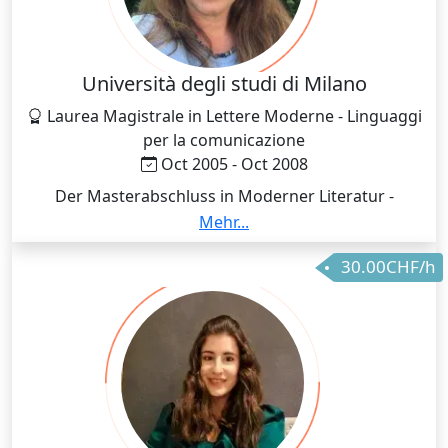
Università degli studi di Milano
Laurea Magistrale in Lettere Moderne - Linguaggi
per la comunicazione
Oct 2005 - Oct 2008
Der Masterabschluss in Moderner Literatur -
Sprachen für die Kommunikation, hat mir die
Mehr...
Möglichkeit gegeben, verschiedene kommunikative
30.00CHF/h
Ansätze (und die daraus resultierenden
unterschiedlichen Sprachverwendungen) zu
vertiefen, die mir zu einem optimalen Ansatz und
Austausch in der Kommunikation mit den
Studierenden verhelfen.