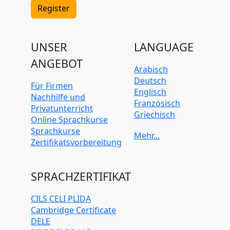
Register
UNSER
LANGUAGE
ANGEBOT
Arabisch
Deutsch
Für Firmen
Englisch
Nachhilfe und
Französisch
Privatunterricht
Griechisch
Online Sprachkurse
Italienisch
Sprachkurse
Japanisch
Zertifikatsvorbereitung
Koreanisch
Mandarin-
Chinesisch
SPRACHZERTIFIKAT
Niederländisch
Polnisch
CILS CELI PLIDA
Portugiesisch
Cambridge Certificate
Russisch
DELE
Schwedisch