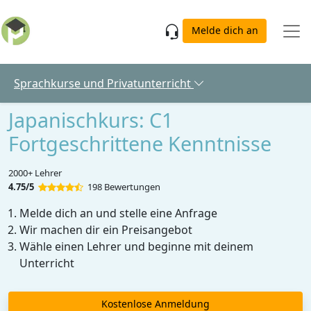
Skip to main content
Melde dich an
Sprachkurse und Privatunterricht
Japanischkurs: C1
Fortgeschrittene Kenntnisse
2000+ Lehrer
4.75/5
198 Bewertungen
Melde dich an und stelle eine Anfrage
Wir machen dir ein Preisangebot
Wähle einen Lehrer und beginne mit deinem
Unterricht
Kostenlose Anmeldung