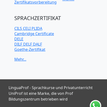
Zertifikatsvorbereitung
Koreanisch
Mandarin-
Chinesisch
SPRACHZERTIFIKAT
Niederländisch
Polnisch
CILS CELI PLIDA
Portugiesisch
Cambridge Certificate
Russisch
DELE
Schwedisch
DILF DELF DALF
Spanisch
Goethe-Zertifikat
Türkisch
IELTS
TELC
TOEFL iBT
TOEIC
TestDaF
LinguaProf - Sprachkurse und Privatunterricht
UniProf ist eine Marke, die von Prof
Bildungszentrum betrieben wird