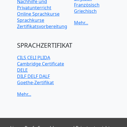
Nachhilfe und
Französisch
Privatunterricht
Griechisch
Online Sprachkurse
Italienisch
Sprachkurse
Japanisch
Zertifikatsvorbereitung
Koreanisch
Mandarin-
Chinesisch
SPRACHZERTIFIKAT
Niederländisch
Polnisch
CILS CELI PLIDA
Portugiesisch
Cambridge Certificate
Russisch
DELE
Schwedisch
DILF DELF DALF
Spanisch
Goethe-Zertifikat
Türkisch
IELTS
TELC
TOEFL iBT
TOEIC
TestDaF