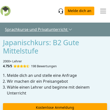
Skip to main content
Melde dich an
Sprachkurse und Privatunterricht
Japanischkurs: B2 Gute
Mittelstufe
2000+ Lehrer
4.75/5
198 Bewertungen
Melde dich an und stelle eine Anfrage
Wir machen dir ein Preisangebot
Wähle einen Lehrer und beginne mit deinem
Unterricht
Kostenlose Anmeldung