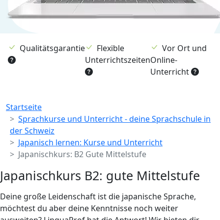
Qualitätsgarantie
Flexible
Vor Ort und
Unterrichtszeiten
Online-
Unterricht
Breadcrumb
Startseite
Sprachkurse und Unterricht - deine Sprachschule in
der Schweiz
Japanisch lernen: Kurse und Unterricht
Japanischkurs: B2 Gute Mittelstufe
Japanischkurs B2: gute Mittelstufe
Deine große Leidenschaft ist die japanische Sprache,
möchtest du aber deine Kenntnisse noch weiter
ausweiten? LinguaProf hat die Antwort! Wir bieten dir